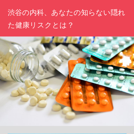
コ
渋谷の内科、あなたの知らない隠れ
ン
テ
た健康リスクとは？
ン
あ
ツ
な
へ
た
の
ス
健
キ
康
ッ
を
守
プ
る
た
め
の
情
報
が
こ