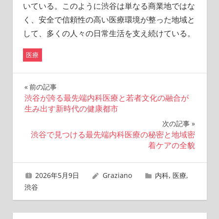
いている。このように渋谷は単なる商業地ではな
く、安全で信頼性の高い医療環境が整った地域と
して、多くの人々の日常生活を支え続けている。
医療
投
前の記事
渋谷が誇る最先端内科医療と若者文化の融合が
稿
生み出す新時代の健康都市
ナ
次の記事
渋谷で見つける最先端内科医療の秘密と地域密
ビ
着ケアの全貌
ゲ
2026年5月9日
Graziano
内科
,
医療
,
ー
渋谷
シ