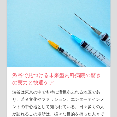
こ
に。
渋
谷
で
見
つ
け
る
隠
れ
た
リ
渋谷で見つける未来型内科病院の驚き
ス
の実力と快適ケア
ク
と
渋谷は東京の中でも特に活気あふれる地区であ
予
り、若者文化やファッション、エンターテインメ
防
ントの中心地として知られている。
日々多くの人
法
が訪れるこの場所は、様々な目的を持った人々で
を