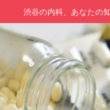
コ
渋谷の内科、あなたの
ン
テ
あ
ン
な
ツ
た
の
へ
健
ス
康
キ
を
守
ッ
る
プ
た
め
の
情
報
が
こ
こ