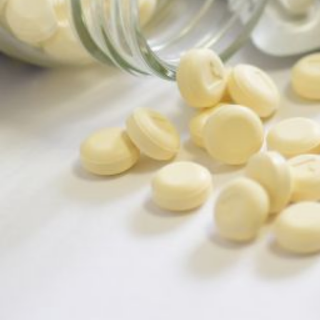
に。
渋
谷
で
見
つ
け
る
隠
れ
た
リ
ス
ク
と
予
防
法
を
徹