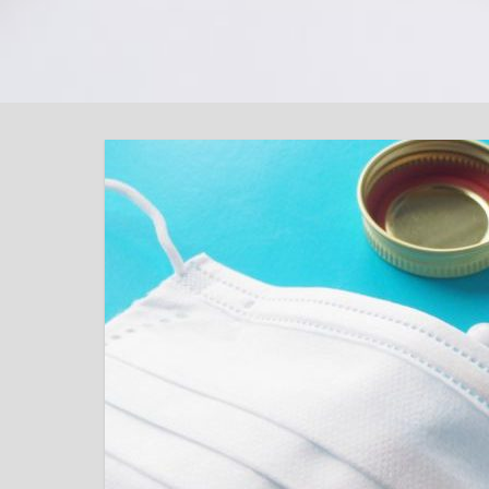
底
解
説！