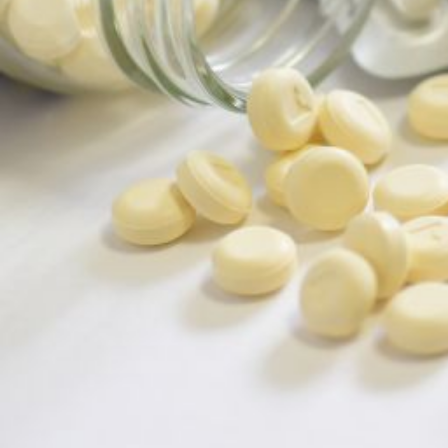
に。
渋
谷
で
見
つ
け
る
隠
れ
た
リ
ス
ク
と
予
防
法
を
徹