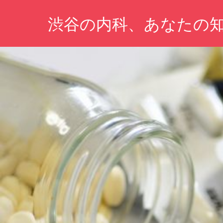
コ
渋谷の内科、あなたの
ン
テ
あ
ン
な
ツ
た
の
へ
健
ス
康
キ
を
守
ッ
る
プ
た
め
の
情
報
が
こ
こ