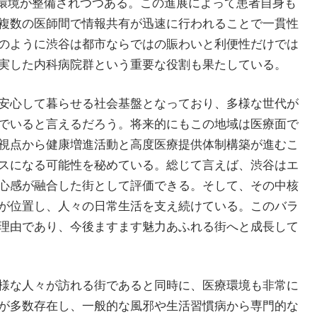
察環境が整備されつつある。この進展によって患者自身も
複数の医師間で情報共有が迅速に行われることで一貫性
のように渋谷は都市ならではの賑わいと利便性だけでは
実した内科病院群という重要な役割も果たしている。
安心して暮らせる社会基盤となっており、多様な世代が
でいると言えるだろう。将来的にもこの地域は医療面で
視点から健康増進活動と高度医療提供体制構築が進むこ
スになる可能性を秘めている。総じて言えば、渋谷はエ
心感が融合した街として評価できる。そして、その中核
が位置し、人々の日常生活を支え続けている。このバラ
理由であり、今後ますます魅力あふれる街へと成長して
様な人々が訪れる街であると同時に、医療環境も非常に
が多数存在し、一般的な風邪や生活習慣病から専門的な