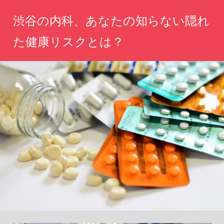
コ
渋谷の内科、あなたの知らない隠れ
ン
テ
た健康リスクとは？
ン
あ
ツ
な
へ
た
の
ス
健
キ
康
ッ
を
守
プ
る
た
め
の
情
報
が
こ