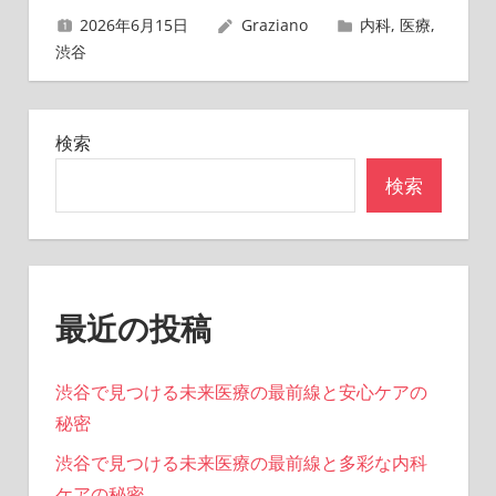
ゲ
2026年6月15日
Graziano
内科
,
医療
,
ー
渋谷
シ
ョ
検索
ン
検索
最近の投稿
渋谷で見つける未来医療の最前線と安心ケアの
秘密
渋谷で見つける未来医療の最前線と多彩な内科
ケアの秘密