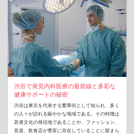
こ
に。
渋
谷
で
見
つ
け
る
隠
れ
た
リ
渋谷で発見内科医療の最前線と多彩な
ス
健康サポートの秘密
ク
と
渋谷は東京を代表する繁華街として知られ、多く
予
の人々が訪れる賑やかな地域である。
その特徴は
防
若者文化の発信地であることや、ファッション、
法
音楽、飲食店が豊富に存在していることに留まら
を