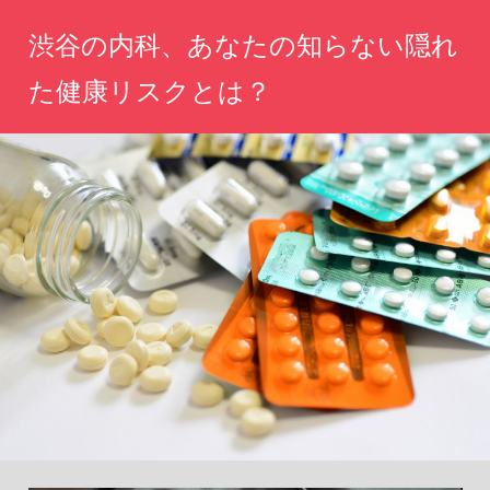
コ
渋谷の内科、あなたの知らない隠れ
ン
テ
た健康リスクとは？
ン
あ
ツ
な
へ
た
の
ス
健
キ
康
ッ
を
守
プ
る
た
め
の
情
報
が
こ