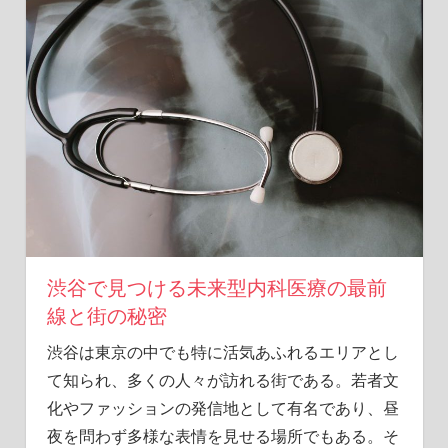
こ
に。
渋
谷
で
見
つ
け
る
隠
れ
た
リ
渋谷で見つける未来型内科医療の最前
ス
線と街の秘密
ク
と
渋谷は東京の中でも特に活気あふれるエリアとし
予
て知られ、多くの人々が訪れる街である。
若者文
防
化やファッションの発信地として有名であり、昼
法
夜を問わず多様な表情を見せる場所でもある。そ
を