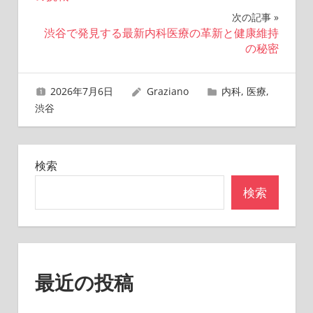
ナ
次の記事
渋谷で発見する最新内科医療の革新と健康維持
ビ
の秘密
ゲ
2026年7月6日
Graziano
内科
,
医療
,
ー
渋谷
シ
ョ
検索
ン
検索
最近の投稿