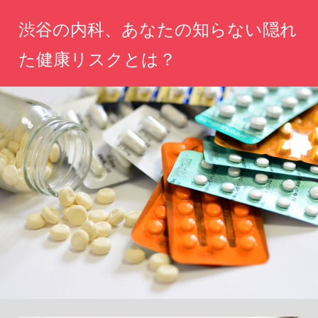
コ
渋谷の内科、あなたの知らない隠れ
ン
テ
た健康リスクとは？
ン
あ
ツ
な
へ
た
の
ス
健
キ
康
ッ
を
守
プ
る
た
め
の
情
報
が
こ