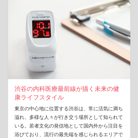
こ
に。
渋
谷
で
見
つ
け
る
隠
れ
た
リ
渋谷の内科医療最前線が描く未来の健
ス
康ライフスタイル
ク
と
東京の中心地に位置する渋谷は、常に活気に満ち
予
溢れ、多様な人々が行き交う場所として知られて
防
いる。
若者文化の発信地として国内外から注目を
法
浴びており、流行の最先端を感じられるエリアで
を